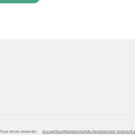
Accueil
Sport
Nutrition
Santé
Lifestyle
Outils Gratuits
À 
Tous droits reservés.