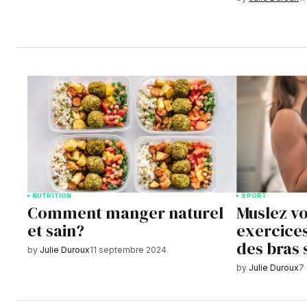
NUTRITION
SPORT
Comment manger naturel
Muslez vo
et sain?
exercices
des bras 
by
Julie Duroux
11 septembre 2024
by
Julie Duroux
7