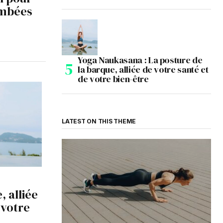
ombées
Yoga Naukasana : La posture de
la barque, alliée de votre santé et
de votre bien-être
LATEST ON THIS THEME
, alliée
 votre
5 Astuces Infaillibles pour Sécher Vos
Abdos Rapidement et Efficacement