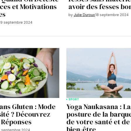
uces et Motivations
avoir des fesses b
les
by
Julie Duroux
18 septembre 2024
19 septembre 2024
SPORT
ans Gluten : Mode
Yoga Naukasana : La
sité ? Découvrez
posture de la barque
s Réponses
de votre santé et de
bien-être
7 septembre 2024