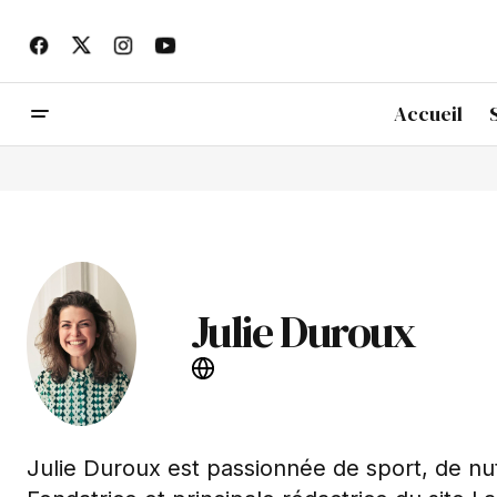
Accueil
Julie Duroux
Julie Duroux est passionnée de sport, de nutr