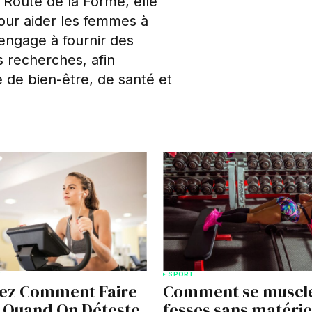
a Route de la Forme, elle
our aider les femmes à
'engage à fournir des
s recherches, afin
 de bien-être, de santé et
T
SPORT
ez Comment Faire
Comment se muscle
 Quand On Déteste
fesses sans matérie