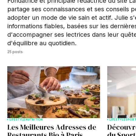
Fondatrice et principale rédactrice du site L
partage ses connaissances et ses conseils p
adopter un mode de vie sain et actif. Julie s
informations fiables, basées sur les dernière
d'accompagner ses lectrices dans leur quête
d'équilibre au quotidien.
25 posts
LIFESTYLE
NUTRITION
LIFESTYLE
SPOR
Les Meilleures Adresses de
Découvr
Restaurants Bio à Paris
du Sport