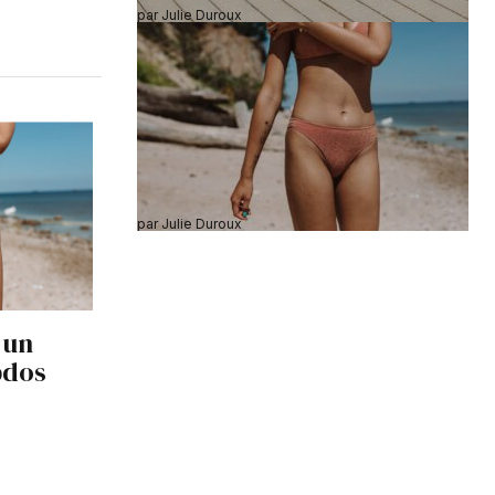
par Julie Duroux
3 septembre 2024
5 astuces pour avoir un ventre plat et
des abdos visibles
par Julie Duroux
6 septembre 2024
 un
bdos