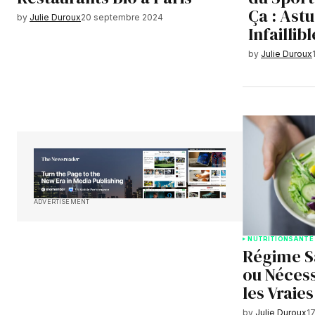
Ça : Ast
by
Julie Duroux
20 septembre 2024
Infaillib
by
Julie Duroux
ADVERTISEMENT
NUTRITION
SANTÉ
Régime S
ou Néces
les Vraie
by
Julie Duroux
1